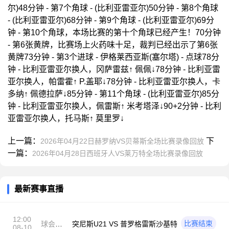
尔)48分钟 - 第7个角球 - (比利亚雷亚尔)50分钟 - 第8个角球
- (比利亚雷亚尔)68分钟 - 第9个角球 - (比利亚雷亚尔)69分
钟 - 第10个角球，本场比赛的第十个角球已经产生！70分钟
- 第6张黄牌，比赛场上火药味十足，裁判已经出示了第6张
黄牌73分钟 - 第3个进球 - 伊格莱西亚斯(塞尔塔) - 点球78分
钟 - 比利亚雷亚尔换人，冈萨雷兹↑ 佩佩↓78分钟 - 比利亚雷
亚尔换人，帕雷霍↑ P.盖耶↓78分钟 - 比利亚雷亚尔换人，卡
多纳↑ 佩德拉萨↓85分钟 - 第11个角球 - (比利亚雷亚尔)85分
钟 - 比利亚雷亚尔换人，佩雷斯↑ 米考塔泽↓90+2分钟 - 比利
亚雷亚尔换人，托马斯↑ 莫里罗↓
上一篇：
下
2026年04月22日赫罗纳VS贝蒂斯全场比赛录像回放
一篇：
2026年04月28日西班牙人VS莱万特全场比赛录像回放
最新赛事直播
12:00
比赛结束
球会友
突尼斯U21 VS 普罗格雷斯沙基特
08-10