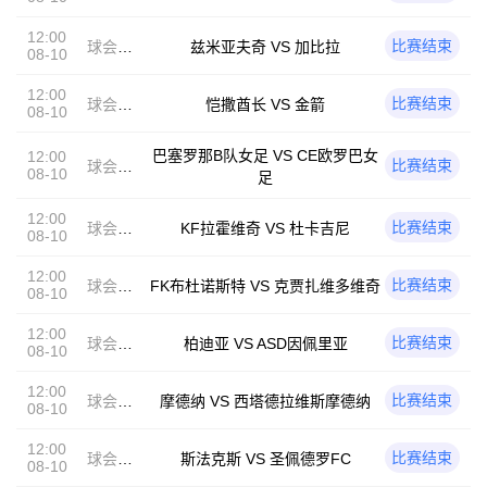
谊
12:00
比赛结束
球会友
兹米亚夫奇 VS 加比拉
08-10
谊
12:00
比赛结束
球会友
恺撒酋长 VS 金箭
08-10
谊
巴塞罗那B队女足 VS CE欧罗巴女
12:00
比赛结束
球会友
08-10
足
谊
12:00
比赛结束
球会友
KF拉霍维奇 VS 杜卡吉尼
08-10
谊
12:00
比赛结束
球会友
FK布杜诺斯特 VS 克贾扎维多维奇
08-10
谊
12:00
比赛结束
球会友
柏迪亚 VS ASD因佩里亚
08-10
谊
12:00
比赛结束
球会友
摩德纳 VS 西塔德拉维斯摩德纳
08-10
谊
12:00
比赛结束
球会友
斯法克斯 VS 圣佩德罗FC
08-10
谊