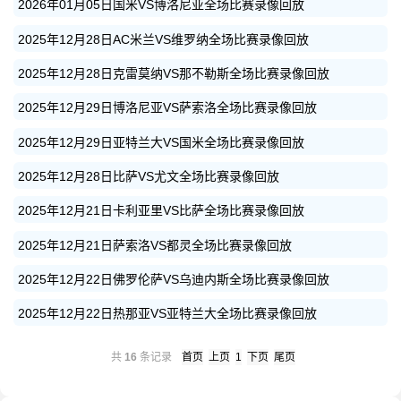
2026年01月05日国米VS博洛尼亚全场比赛录像回放
2025年12月28日AC米兰VS维罗纳全场比赛录像回放
2025年12月28日克雷莫纳VS那不勒斯全场比赛录像回放
2025年12月29日博洛尼亚VS萨索洛全场比赛录像回放
2025年12月29日亚特兰大VS国米全场比赛录像回放
2025年12月28日比萨VS尤文全场比赛录像回放
2025年12月21日卡利亚里VS比萨全场比赛录像回放
2025年12月21日萨索洛VS都灵全场比赛录像回放
2025年12月22日佛罗伦萨VS乌迪内斯全场比赛录像回放
2025年12月22日热那亚VS亚特兰大全场比赛录像回放
共
16
条记录
首页
上页
1
下页
尾页