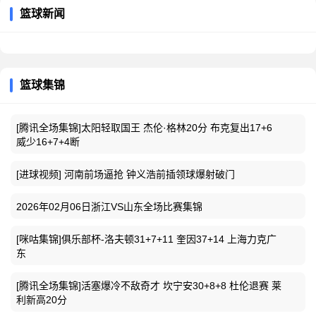
篮球新闻
篮球集锦
[腾讯全场集锦]太阳轻取国王 杰伦·格林20分 布克复出17+6
威少16+7+4断
[进球视频] 河南前场逼抢 钟义浩前插领球爆射破门
2026年02月06日浙江VS山东全场比赛集锦
[咪咕集锦]俱乐部杯-洛夫顿31+7+11 奎因37+14 上海力克广
东
[腾讯全场集锦]活塞爆冷不敌奇才 坎宁安30+8+8 杜伦退赛 莱
利新高20分