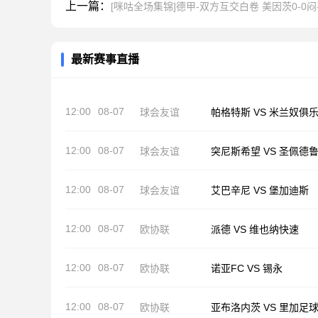
上一篇：
[咪咕全场集锦]德甲-双方互交白卷 美因茨0-0
最新赛事直播
12:00
08-07
球会友谊
帕格特斯 VS 米兰奴俱
12:00
08-07
球会友谊
突尼斯希望 VS 圣佩德
12:00
08-07
球会友谊
艾巴辛尼 VS 堡加迪斯
12:00
08-07
欧协联
派德 VS 维也纳快速
12:00
08-07
欧协联
诺亚FC VS 锡永
12:00
08-07
欧协联
亚布洛内茨 VS 里加足